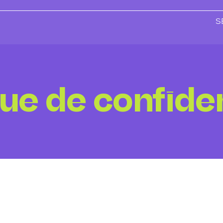
S
que de confiden