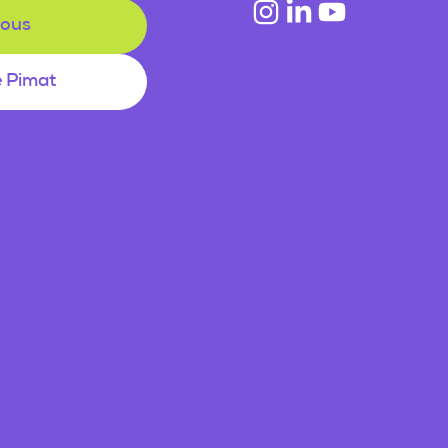
nous
e Pimat