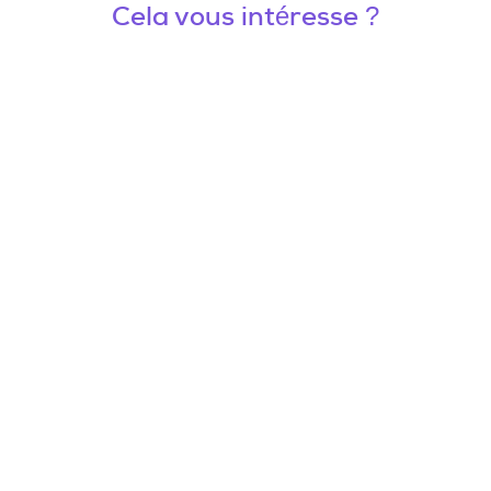
Cela vous intéresse ?
Envie de booster votre communication digitale avec
une approche responsable et sur mesure ?
Transformons ensemble vos idées en projets concrets !
Parlons-en !
Nos autres projets